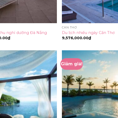
CẦN THƠ
khu nghỉ dưỡng Đà Nẵng
Du lịch nhiều ngày Cần Thơ
0.00
₫
9,576,000.00
₫
Giảm giá!