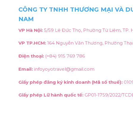
CÔNG TY TNHH THƯƠNG MẠI VÀ DU
NAM
VP Hà Nội:
5/59 Lê Đức Thọ, Phường Từ Liêm, TP. 
VP TP.HCM:
164 Nguyễn Văn Thương, Phường Thạn
Điện thoại:
(+84) 915 769 786
Email:
infoyoyotravel@gmail.com
Giấy phép đăng ký kinh doanh (Mã số thuế):
010
Giấy phép Lữ hành quốc tế:
GP01-1759/2022/TCD