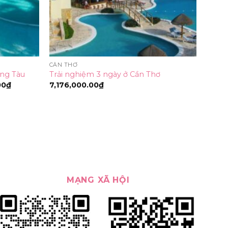
CẦN THƠ
ũng Tàu
Trải nghiệm 3 ngày ở Cần Thơ
Khoảng
00
₫
7,176,000.00
₫
giá:
từ
2,136,000.00₫
đến
4,776,000.00₫
MẠNG XÃ HỘI