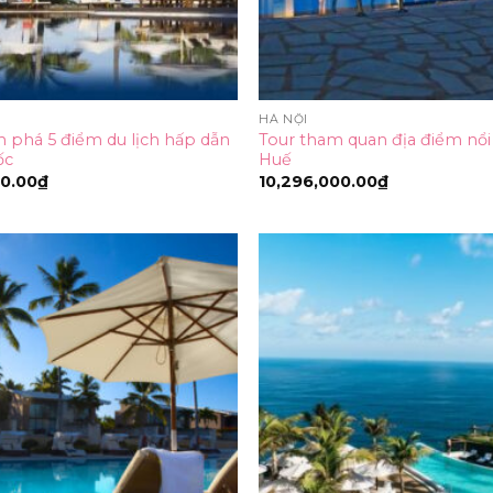
HÀ NỘI
 phá 5 điểm du lịch hấp dẫn
Tour tham quan địa điểm nổi
ốc
Huế
00.00
₫
10,296,000.00
₫