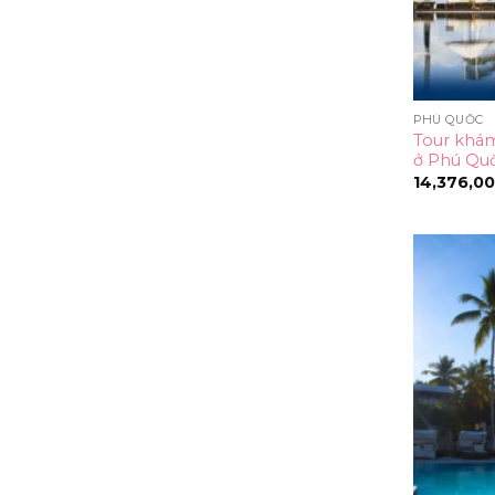
PHÚ QUỐC
Tour khám
ở Phú Qu
14,376,0