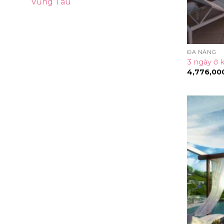
Vũng Tàu
ĐÀ NẴNG
3 ngày ở 
4,776,00