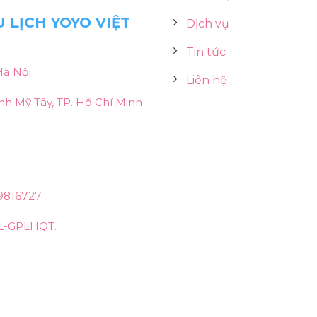
 LỊCH YOYO VIỆT
Dịch vụ
Tin tức
Hà Nội
Liên hệ
h Mỹ Tây, TP. Hồ Chí Minh
9816727
L-GPLHQT.