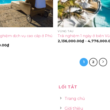
VŨNG TÀU
 nghiệm dịch vụ cao cấp ở Phú
Trải nghiệm 1 ngày ở biển V
2,136,000.00
₫
–
4,776,000.
0.00
₫
1
2
LỐI TẮT
Trang chủ
Giới thiệu